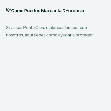
💡
Cómo Puedes Marcar la Diferencia
Si visitas Punta Cana o planeas bucear con
nosotros, aquí tienes cómo ayudar a proteger
nuestros arrecifes:
Compra y lleva protector solar seguro para
arrecifes antes de tu viaje
Usa ropa con protección UPF, como rash
guards, para reducir la necesidad de protector
solar
Evita aplicar protector solar justo antes de nadar
Comparte lo que has aprendido con otros — ¡la
conciencia genera cambios!