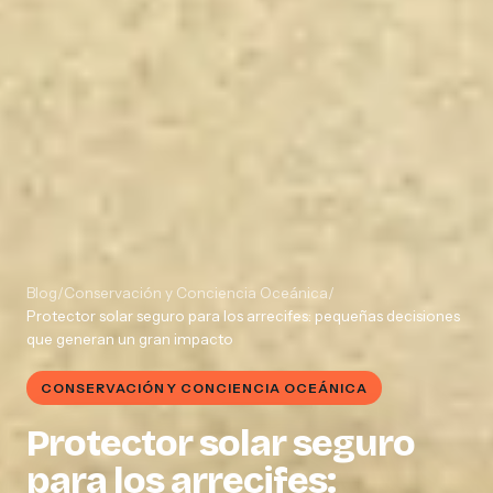
Blog
/
Conservación y Conciencia Oceánica
/
Protector solar seguro para los arrecifes: pequeñas decisiones
que generan un gran impacto
CONSERVACIÓN Y CONCIENCIA OCEÁNICA
Protector solar seguro
para los arrecifes: