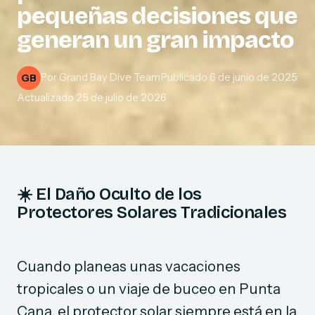
pequeñas decisiones que
generan un gran impacto
Por
Grand Bay Dive Team
·
Publicado
6 de junio de 2025
·
GB
Actualizado
25 de julio de 2026
☀️
El Daño Oculto de los
Protectores Solares Tradicionales
Cuando planeas unas vacaciones
tropicales o un viaje de buceo en Punta
Cana, el protector solar siempre está en la