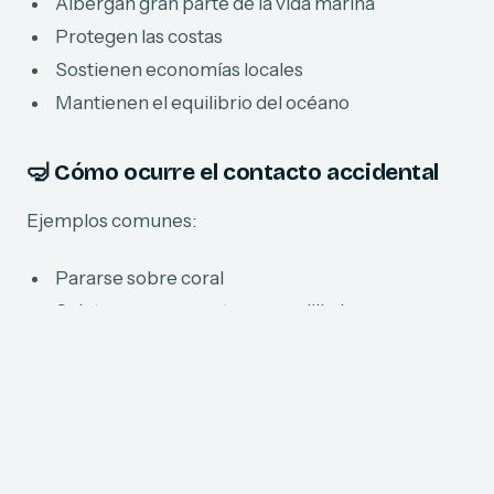
Albergan gran parte de la vida marina
Protegen las costas
Sostienen economías locales
Mantienen el equilibrio del océano
🤿 Cómo ocurre el contacto accidental
Ejemplos comunes:
Pararse sobre coral
Sujetarse para mantener equilibrio
Golpes con aletas
Descansar sobre arrecifes
🌱 Cómo pueden ayudar los viajeros