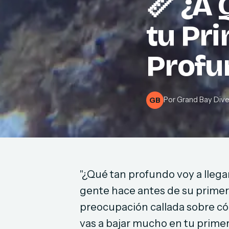
📏 ¿A
tu Pr
Profu
Por
Grand Bay Div
GB
"¿Qué tan profundo voy a lleg
gente hace antes de su prim
preocupación callada sobre có
vas a bajar mucho en tu primer