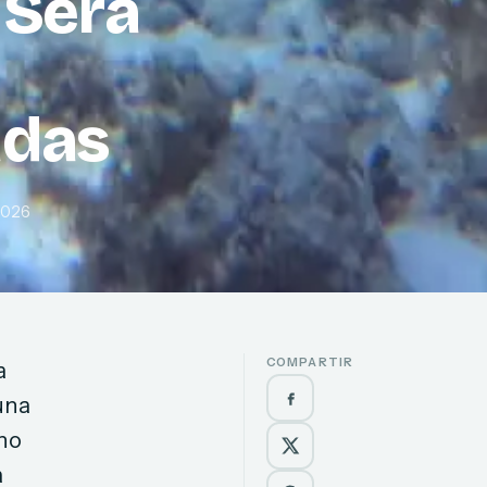
 Será
adas
2026
COMPARTIR
a
una
 no
a