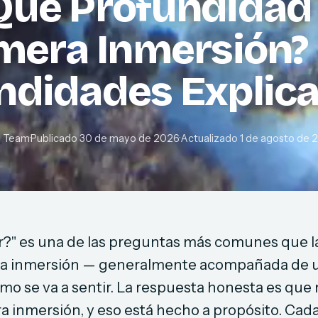
 Qué Profundidad
imera Inmersión?
ndidades Explic
e Team
·
Publicado
30 de mayo de 2026
·
Actualizado
1 de agosto de 
ar?" es una de las preguntas más comunes que l
era inmersión — generalmente acompañada de 
mo se va a sentir. La respuesta honesta es que
a inmersión, y eso está hecho a propósito. Cad