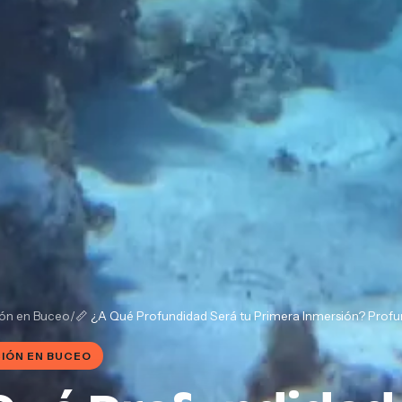
ón en Buceo
/
📏 ¿A Qué Profundidad Será tu Primera Inmersión? Profu
IÓN EN BUCEO