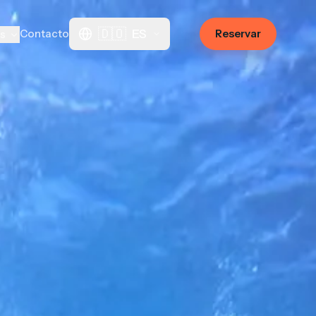
🇩🇴
ES
Contacto
Reservar
os