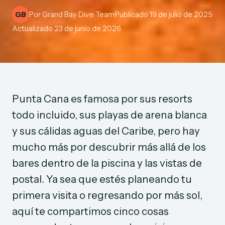
Por
Grand Bay Dive Team
·
Publicado
19 de julio de 2025
·
GB
Actualizado
23 de junio de 2026
Punta Cana es famosa por sus resorts
todo incluido, sus playas de arena blanca
y sus cálidas aguas del Caribe, pero hay
mucho más por descubrir más allá de los
bares dentro de la piscina y las vistas de
postal. Ya sea que estés planeando tu
primera visita o regresando por más sol,
aquí te compartimos cinco cosas