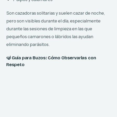
Son cazadoras solitarias y suelen cazar de noche,
pero son visibles durante el día, especialmente
durante las sesiones de limpieza en las que
pequeños camarones o lábridos las ayudan
eliminando parásitos.
🤿
Guía para Buzos: Cómo Observarlas con
Respeto
Si ves una, sigue estos consejos:
No metas la mano en agujeros o grietas —
podrían morder si se asustan
Mantén distancia y deja que se acerquen si