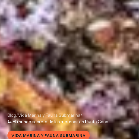
Blog
/
Vida Marina y Fauna Submarina
/
🐍 El mundo secreto de las morenas en Punta Cana
VIDA MARINA Y FAUNA SUBMARINA