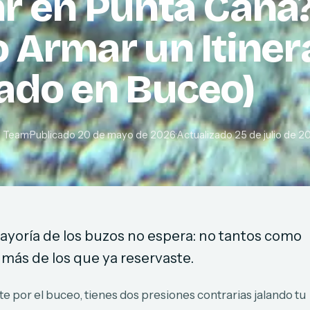
r en Punta Cana
 Armar un Itiner
ado en Buceo)
e Team
·
Publicado
20 de mayo de 2026
·
Actualizado
25 de julio de 2
ayoría de los buzos no espera: no tantos como
más de los que ya reservaste.
e por el buceo, tienes dos presiones contrarias jalando tu