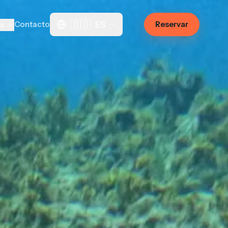
🇩🇴
ES
Contacto
Reservar
os