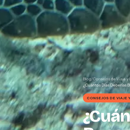
Blog
/
Consejos de Viaje y 
¿Cuántos Días Deberías 
CONSEJOS DE VIAJE 
¿Cuán