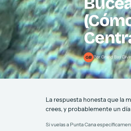
Bucea
(Cómo
Centr
Por
Grand Bay Div
GB
La respuesta honesta que la m
crees, y probablemente un día 
Si vuelas a Punta Cana específicament