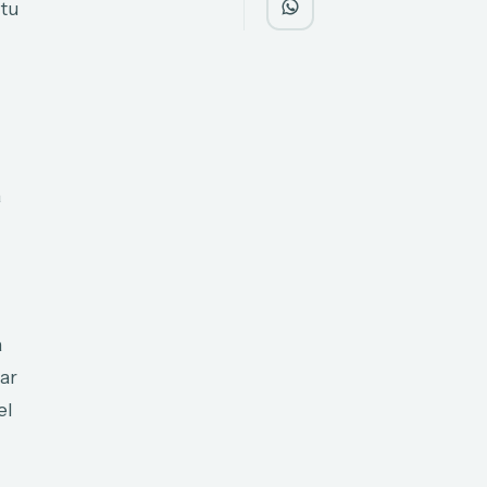
 tu
a
a
tar
el